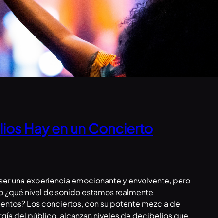
ios Hay en un Concierto
e ser una experiencia emocionante y envolvente, pero
o ¿qué nivel de sonido estamos realmente
entos? Los conciertos, con su potente mezcla de
rgía del público, alcanzan niveles de decibelios que