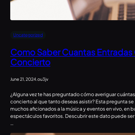
Uncategorized
Como Saber Cuantas Entradas
Concierto
June 21, 2024
.
ou3jv
¿Alguna vez te has preguntado cómo averiguar cuánta
concierto al que tanto deseas asistir? Esta pregunta s
muchos aficionados a la música y eventos en vivo, en 
espectáculos favoritos. Descubrir este dato puede ser 
…