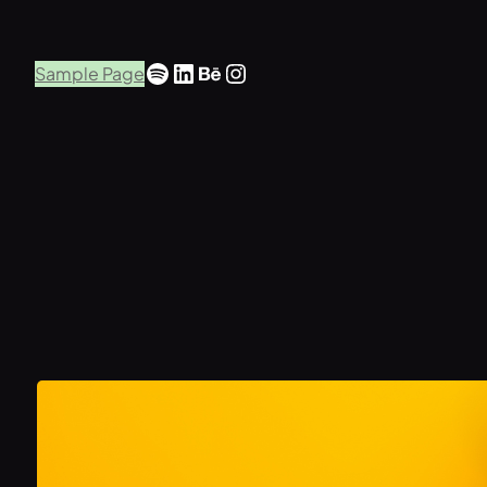
Skip
to
Spotify
LinkedIn
Behance
Instagram
content
Sample Page