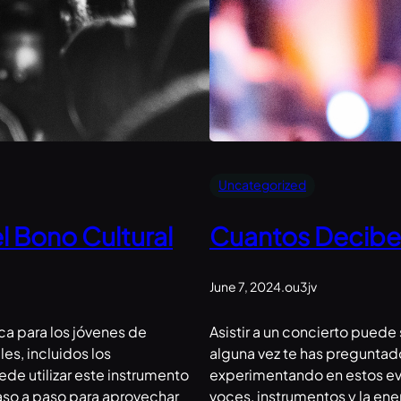
Uncategorized
 Bono Cultural
Cuantos Decibel
June 7, 2024
.
ou3jv
ca para los jóvenes de
Asistir a un concierto pued
les, incluidos los
alguna vez te has preguntad
de utilizar este instrumento
experimentando en estos ev
paso a paso para aprovechar
voces, instrumentos y la ene