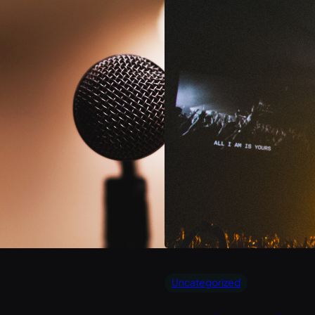
Uncategorized