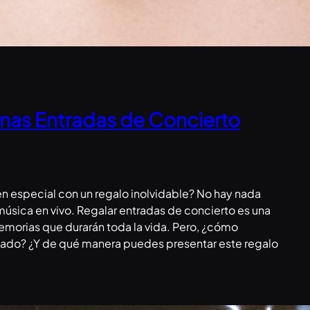
nas Entradas de Concierto
en especial con un regalo inolvidable? No hay nada
música en vivo. Regalar entradas de concierto es una
morias que durarán toda la vida. Pero, ¿cómo
uado? ¿Y de qué manera puedes presentar este regalo