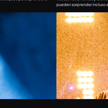
pueden sorprender incluso 