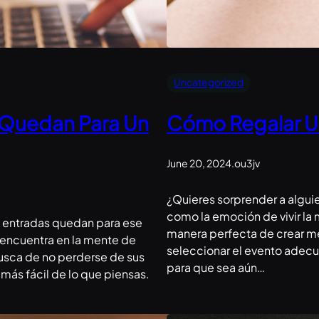
Uncategorized
 Quedan Para Un
Cómo Regalar U
June 20, 2024
.
ou3jv
¿Quieres sorprender a algui
como la emoción de vivir la 
s entradas quedan para ese
manera perfecta de crear me
e encuentra en la mente de
seleccionar el evento adec
busca de no perderse de sus
para que sea aún…
más fácil de lo que piensas.