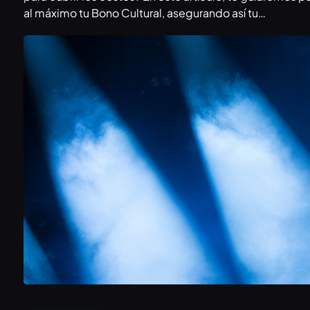
al máximo tu Bono Cultural, asegurando así tu…